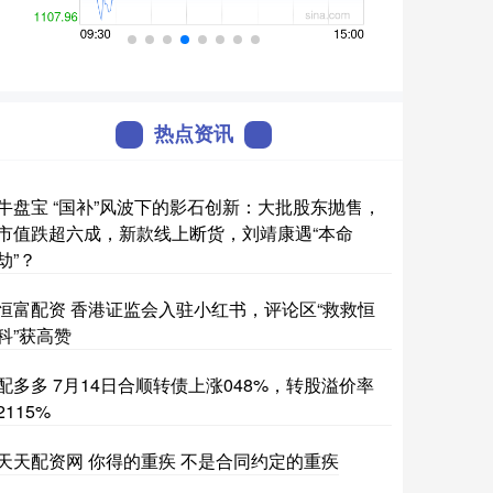
热点资讯
牛盘宝 “国补”风波下的影石创新：大批股东抛售，
市值跌超六成，新款线上断货，刘靖康遇“本命
劫”？
恒富配资 香港证监会入驻小红书，评论区“救救恒
科”获高赞
配多多 7月14日合顺转债上涨048%，转股溢价率
2115%
天天配资网 你得的重疾 不是合同约定的重疾