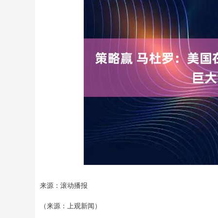
深证成指
14311.01
8
1.02%
200.89
1.
来源：滚动播报
（来源：上观新闻）