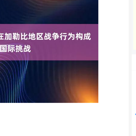
沪深300
4694.44
42%
43.13
0.93%