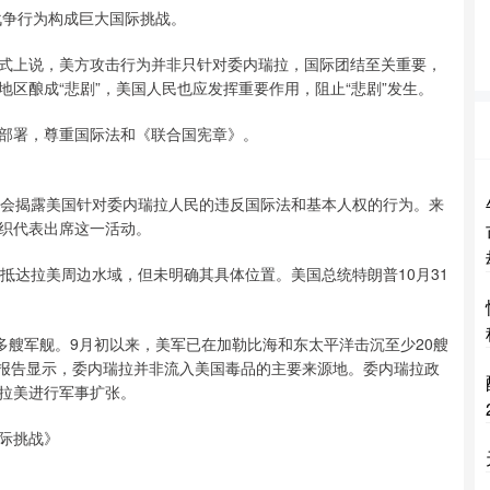
战争行为构成巨大国际挑战。
式上说，美方攻击行为并非只针对委内瑞拉，国际团结至关重要，
区酿成“悲剧”，美国人民也应发挥重要作用，阻止“悲剧”发生。
部署，尊重国际法和《联合国宪章》。
社会揭露美国针对委内瑞拉人民的违反国际法和基本人权的行为。来
织代表出席这一活动。
群已抵达拉美周边水域，但未明确其具体位置。美国总统特朗普10月31
多艘军舰。9月初以来，美军已在加勒比海和东太平洋击沉至少20艘
年报告显示，委内瑞拉并非流入美国毒品的主要来源地。委内瑞拉政
拉美进行军事扩张。
际挑战》