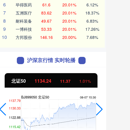
6
毕得医药
61.6
20.01%
6.12%
7
五洲医疗
83.62
20.01%
18.37%
8
耐科装备
49.67
20.01%
6.83%
9
一博科技
53.33
20.01%
17.26%
10
方邦股份
146.16
20.00%
7.68%
沪深京行情 实时轮播
北证50
1134.24
创业
11.37
1.01%