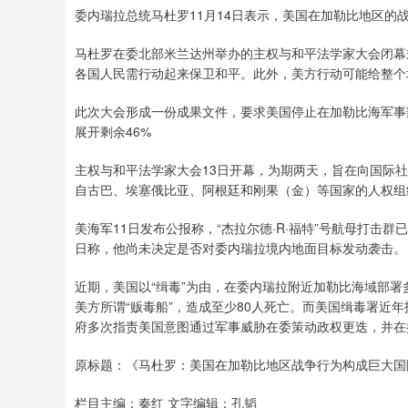
委内瑞拉总统马杜罗11月14日表示，美国在加勒比地区的
马杜罗在委北部米兰达州举办的主权与和平法学家大会闭幕
各国人民需行动起来保卫和平。此外，美方行动可能给整个地
此次大会形成一份成果文件，要求美国停止在加勒比海军事
展开剩余46%
主权与和平法学家大会13日开幕，为期两天，旨在向国际
自古巴、埃塞俄比亚、阿根廷和刚果（金）等国家的人权组
美海军11日发布公报称，“杰拉尔德·R·福特”号航母打击
日称，他尚未决定是否对委内瑞拉境内地面目标发动袭击。
近期，美国以“缉毒”为由，在委内瑞拉附近加勒比海域部署
美方所谓“贩毒船”，造成至少80人死亡。而美国缉毒署近
府多次指责美国意图通过军事威胁在委策动政权更迭，并在
原标题：《马杜罗：美国在加勒比地区战争行为构成巨大国
栏目主编：秦红 文字编辑：孔韬