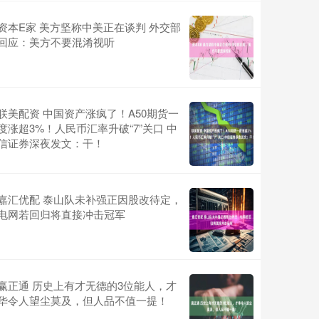
资本E家 美方坚称中美正在谈判 外交部
回应：美方不要混淆视听
联美配资 中国资产涨疯了！A50期货一
度涨超3%！人民币汇率升破“7”关口 中
信证券深夜发文：干！
嘉汇优配 泰山队未补强正因股改待定，
电网若回归将直接冲击冠军
赢正通 历史上有才无德的3位能人，才
华令人望尘莫及，但人品不值一提！