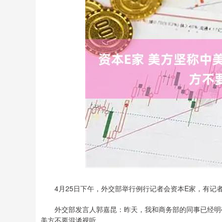
深证成指
14283.42
37
0.34%
173.30
1.
4月25日下午，外交部举行例行记者会资本E家，有记
外交部发言人郭嘉昆：昨天，我和商务部的同事已经明确
美方不要混淆视听。