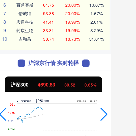
6
百普赛斯
64.75
20.00%
10.67%
7
锴威特
93.38
20.00%
1.67%
8
宏昌科技
41.41
19.99%
2.01%
9
药康生物
33.31
19.99%
3.29%
10
吉和昌
38.74
18.73%
31.61%
沪深京行情 实时轮播
北证50
1121.45
创业
-1.42
-0.13%