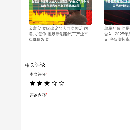
金富宝 专家建议加大力度整治“内
华星配资 红
卷式”竞争 推动新能源汽车产业平
合A：2025
稳健康发展
元 净值增长率
相关评论
本文评分
*
评论内容
*