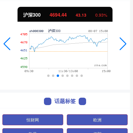
沪深300
4694.44
43.13
0.93%
话题标签
恒财网
欧洲