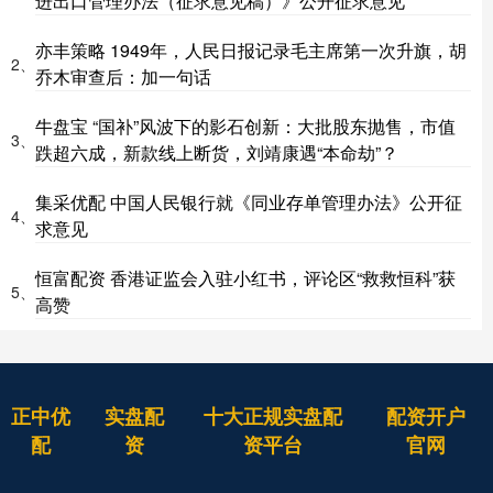
进出口管理办法（征求意见稿）》公开征求意见
亦丰策略 1949年，人民日报记录毛主席第一次升旗，胡
2、
乔木审查后：加一句话
牛盘宝 “国补”风波下的影石创新：大批股东抛售，市值
3、
跌超六成，新款线上断货，刘靖康遇“本命劫”？
集采优配 中国人民银行就《同业存单管理办法》公开征
4、
求意见
恒富配资 香港证监会入驻小红书，评论区“救救恒科”获
5、
高赞
正中优
实盘配
十大正规实盘配
配资开户
配
资
资平台
官网