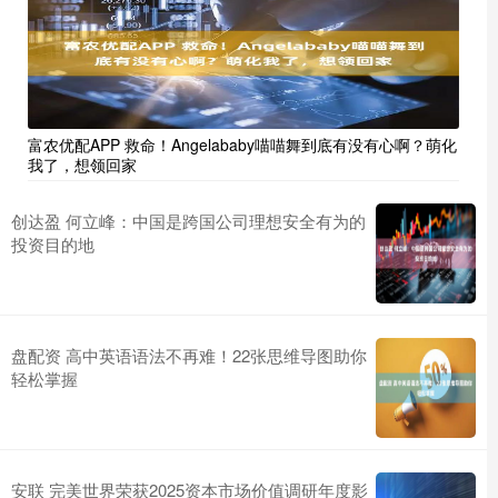
富农优配APP 救命！Angelababy喵喵舞到底有没有心啊？萌化
我了，想领回家
创达盈 何立峰：中国是跨国公司理想安全有为的
投资目的地
盘配资 高中英语语法不再难！22张思维导图助你
轻松掌握
安联 完美世界荣获2025资本市场价值调研年度影