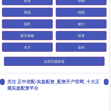
热浪
伊朗
美国
特朗
国民
银行
股市策略
投资
光大
金价
全部话题标签
关注 正中优配-实盘配资_配资开户官网_十大正
规实盘配资平台