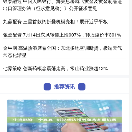
银泰融通 中国人民银行、海关总署就《黄金及黄金制品进
出口管理办法（征求意见稿）》公开征求意见
九鼎配资 三星首款阔折叠机模亮相！展开近乎平板
驰盈配资 7月14日东风转债上涨007%，转股溢价率301%
金牛网 高温热浪席卷全国：东北多地空调断货，极端天气
常态化渐显
七界策略 创新药概念震荡走高，常山药业涨超12%
推荐资讯