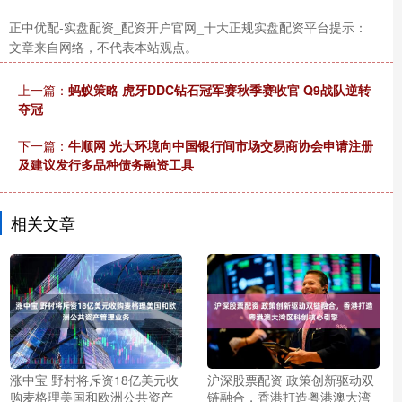
正中优配-实盘配资_配资开户官网_十大正规实盘配资平台提示：
文章来自网络，不代表本站观点。
上一篇：
蚂蚁策略 虎牙DDC钻石冠军赛秋季赛收官 Q9战队逆转
夺冠
下一篇：
牛顺网 光大环境向中国银行间市场交易商协会申请注册
及建议发行多品种债务融资工具
相关文章
涨中宝 野村将斥资18亿美元收
沪深股票配资 政策创新驱动双
购麦格理美国和欧洲公共资产
链融合，香港打造粤港澳大湾