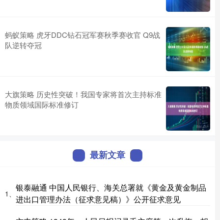
蚂蚁策略 虎牙DDC钻石冠军赛秋季赛收官 Q9战
队逆转夺冠
大旗策略 历史性突破！我国专家将首次主持标准
物质领域国际标准修订
最新文章
银泰融通 中国人民银行、海关总署就《黄金及黄金制品
1、
进出口管理办法（征求意见稿）》公开征求意见