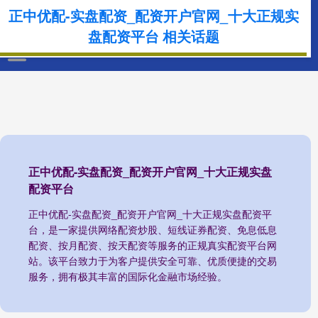
正中优配-实盘配资_配资开户官网_十大正规实
盘配资平台 相关话题
正中优配-实盘配资_配资开户官网_十大正规实盘
配资平台
正中优配-实盘配资_配资开户官网_十大正规实盘配资平
台，是一家提供网络配资炒股、短线证券配资、免息低息
配资、按月配资、按天配资等服务的正规真实配资平台网
站。该平台致力于为客户提供安全可靠、优质便捷的交易
服务，拥有极其丰富的国际化金融市场经验。