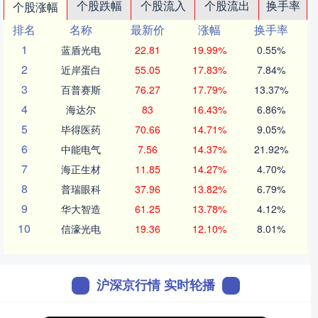
个股跌幅
个股流入
个股流出
换手率
个股涨幅
排名
名称
最新价
涨幅
换手率
1
蓝盾光电
22.81
19.99%
0.55%
2
近岸蛋白
55.05
17.83%
7.84%
3
百普赛斯
76.27
17.79%
13.37%
4
海达尔
83
16.43%
6.86%
5
毕得医药
70.66
14.71%
9.05%
6
中能电气
7.56
14.37%
21.92%
7
海正生材
11.85
14.27%
4.70%
8
普瑞眼科
37.96
13.82%
6.79%
9
华大智造
61.25
13.78%
4.12%
10
信濠光电
19.36
12.10%
8.01%
沪深京行情 实时轮播