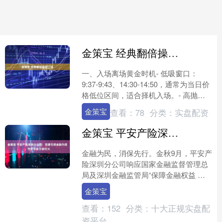
金策宝 经典翻倍操盘口诀
一、入场离场黄金时机- 低吸窗口：
9:37-9:43、14:30-14:50，通常为当日价
格低位区间，适合择机入场。- 高抛窗
口：9:30-9:33、13:20....
金策宝
查看：
78
分类：
实盘配资
金策宝 平安产险深圳分公司：党建引领金融为民，守护平安万家灯火
金融为民，消保先行。金秋9月，平安产
险深圳分公司响应国家金融监督管理总
局及深圳金融监管局“保障金融权益 助
力美好生活”年度主题活动部署，全面启
金策宝
动“金融教育宣传周....
查看：
152
分类：
十大正规实盘配
资平台