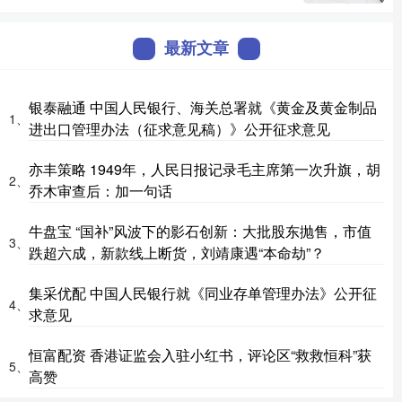
最新文章
银泰融通 中国人民银行、海关总署就《黄金及黄金制品
1、
进出口管理办法（征求意见稿）》公开征求意见
亦丰策略 1949年，人民日报记录毛主席第一次升旗，胡
2、
乔木审查后：加一句话
牛盘宝 “国补”风波下的影石创新：大批股东抛售，市值
3、
跌超六成，新款线上断货，刘靖康遇“本命劫”？
集采优配 中国人民银行就《同业存单管理办法》公开征
4、
求意见
恒富配资 香港证监会入驻小红书，评论区“救救恒科”获
5、
高赞