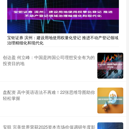
宝钜证券 滨州：建设用地使用权量化登记 推进不动产登记领域
治理精细化和现代化
创达盈 何立峰：中国是跨国公司理想安全有为的
投资目的地
盘配资 高中英语语法不再难！22张思维导图助你
轻松掌握
安联 完美世界荣获2025资本市场价值调研年度影