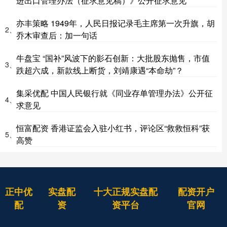
进出口管理办法（征求意见稿）》公开征求意见
亦丰策略 1949年，人民日报记录毛主席第一次升旗，胡
2、
乔木审查后：加一句话
牛盘宝 “国补”风波下的影石创新：大批股东抛售，市值
3、
跌超六成，新款线上断货，刘靖康遇“本命劫”？
集采优配 中国人民银行就《同业存单管理办法》公开征
4、
求意见
恒富配资 香港证监会入驻小红书，评论区“救救恒科”获
5、
高赞
正中优
实盘配
十大正规实盘配
配资开户
配
资
资平台
官网