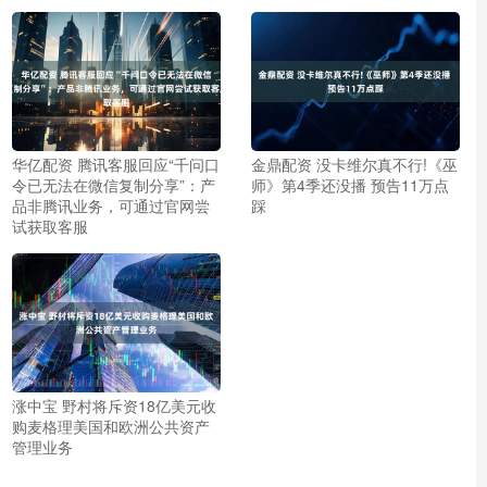
华亿配资 腾讯客服回应“千问口
金鼎配资 没卡维尔真不行!《巫
令已无法在微信复制分享”：产
师》第4季还没播 预告11万点
品非腾讯业务，可通过官网尝
踩
试获取客服
涨中宝 野村将斥资18亿美元收
购麦格理美国和欧洲公共资产
管理业务