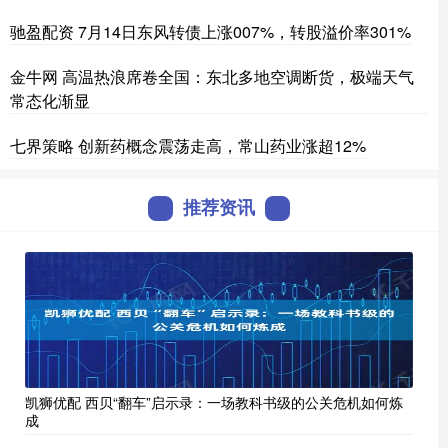
驰盈配资 7月14日东风转债上涨007%，转股溢价率301%
金牛网 高温热浪席卷全国：东北多地空调断货，极端天气
常态化渐显
七界策略 创新药概念震荡走高，常山药业涨超12%
推荐资讯
凯狮优配 西贝“翻车”启示录：一场教科书级的公关危机如何炼
成