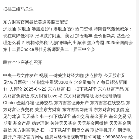
扫描二维码关注
东方财富官网微信美通美股票配资
沪股通 深股通 港股通(沪) 港股通(深) 热门资讯 特朗普怒轰鲍威尔：
现在就降低利率 张坤减持阿里、美团 加仓顺丰 金价创新高 基金经
理怎么看？ 机构称关税“无损”创新药出海潮 焦点专题 2025全国两会
第十二届Choice最佳分析师聚焦二十届三中全会
民营企业座谈会召开
中央一号文件发布 视频 一键关注财经大咖 热点推荐 今天股市又
见“东升西落”！沪指盘中重返3300点 含金量如何？ 每日经济新闻
11 人评论 2025-04-22 东方财富 扫一扫下载APP 东方财富产品 东
方财富免费版 东方财富Level-2 东方财富策略版 妙想投研助理
Choice金融终端 证券交易 东方财富证券开户 东方财富在线交易 东
方财富证券交易 关注东方财富 东方财富网微博 东方财富网微信 意
见与建议 天天基金 扫一扫下载APP 基金交易 基金开户 基金交易 活
期宝 基金产品 稳健理财 关注天天基金 天天基金网微博 天天基金网
微信 东方财富期货 扫一扫下载APP 期货交易 期货手机开户 期货电
脑开户 期货官方网站 信息网络传播视听节目许可证：0908328号 经