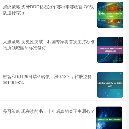
蚂蚁策略 虎牙DDC钻石冠军赛秋季赛收官 Q9战
队逆转夺冠
大旗策略 历史性突破！我国专家将首次主持标准
物质领域国际标准修订
融智和 5月26日瑞科转债上涨0.13%，转股溢价
率146.98%
鼎冠策略 现在读的书，十年后真的会正中眉心？