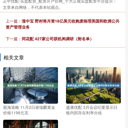
正中优配-实盘配资_配资开户官网_十大正规实盘配资平台提示：
文章来自网络，不代表本站观点。
上一篇：
涨中宝 野村将斥资18亿美元收购麦格理美国和欧洲公共
资产管理业务
下一篇：
同花配 427家公司获机构调研（附名单）
相关文章
股海策略 11月2日谢瑞麟黄金
盛康优配 3月会议纪要显示日
价格1198元克
银内部存在利率分歧