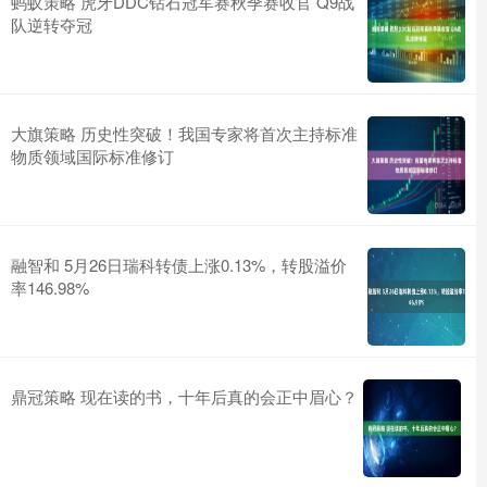
蚂蚁策略 虎牙DDC钻石冠军赛秋季赛收官 Q9战
队逆转夺冠
大旗策略 历史性突破！我国专家将首次主持标准
物质领域国际标准修订
融智和 5月26日瑞科转债上涨0.13%，转股溢价
率146.98%
鼎冠策略 现在读的书，十年后真的会正中眉心？