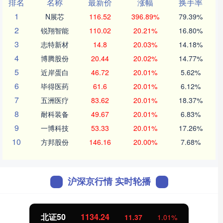
排名
名称
最新价
涨幅
换手率
1
N展芯
116.52
396.89%
79.39%
2
锐翔智能
110.02
20.21%
16.80%
3
志特新材
14.8
20.03%
14.18%
4
博腾股份
20.44
20.02%
14.77%
5
近岸蛋白
46.72
20.01%
5.62%
6
毕得医药
61.6
20.01%
6.12%
7
五洲医疗
83.62
20.01%
18.37%
8
耐科装备
49.67
20.01%
6.83%
9
一博科技
53.33
20.01%
17.26%
10
方邦股份
146.16
20.00%
7.68%
沪深京行情 实时轮播
北证50
1134.24
11.37
1.01%