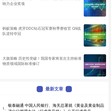
响力企业奖项
蚂蚁策略 虎牙DDC钻石冠军赛秋季赛收官 Q9战
队逆转夺冠
大旗策略 历史性突破！我国专家将首次主持标准
物质领域国际标准修订
最新文章
银泰融通 中国人民银行、海关总署就《黄金及黄金制品
1、